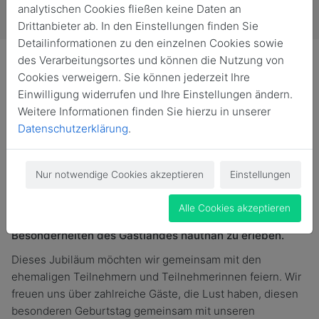
analytischen Cookies fließen keine Daten an
Drittanbieter ab. In den Einstellungen finden Sie
Detailinformationen zu den einzelnen Cookies sowie
des Verarbeitungsortes und können die Nutzung von
Cookies verweigern. Sie können jederzeit Ihre
Einwilligung widerrufen und Ihre Einstellungen ändern.
Weitere Informationen finden Sie hierzu in unserer
Liebe Ehemalige, der Austausch mit unserer
Datenschutzerklärung
.
Partnerschule in den USA blickt in diesem Jahr -
ungeachtet aller politischen Turbulenzen in den fünf
Jahrzehnten - auf eine 50-jährige Erfolgsgeschichte
Nur notwendige Cookies akzeptieren
Einstellungen
zurück. Seit 1975 fahren SuS des SG in die USA, um für
vier Wochen den „American Way of Life“ zu erkunden,
Alle Cookies akzeptieren
Freundschaften zu knüpfen und kulturelle
Besonderheiten des Gastlandes hautnah zu erleben.
Dieses Jubiläum möchten wir gemeinsam mit den
ehemaligen Teilnehmern und Teilnehmerinnen feiern. Wir
freuen uns über zahlreiche Gäste, die Lust haben, diesen
besonderen Geburtstag gemeinsam mit unseren