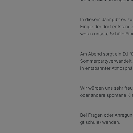
In diesem Jahr gibt es z
Einige der dort entstand
woran unsere Sch
ü
ler*i
Am Abend sorgt ein DJ f
Sommerparty
verwandelt.
in entspannter Atmosph
ä
Wir w
ü
rden uns sehr fre
oder andere spontane Kl
Bei Fragen oder Anregun
gt.schule
) wenden.