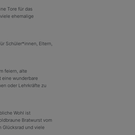
ine Tore f
ü
r das
 viele ehemalige
f
ü
r Sch
ü
ler
*i
nnen, Eltern,
 feiern, alte
et eine wunderbare
nen oder Lehrkr
ä
fte zu
ibliche Wohl ist
 goldbraune Bratwurst vom
n Gl
ü
cksrad und viele