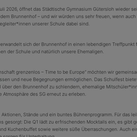
uli 2026,
ö
ffnet das St
ä
dtische Gymnasium G
ü
tersloh wieder se
uf dem Brunnenhof
–
und wir w
ü
rden uns sehr freuen, wenn auch
gleiter
*i
nnen unserer Schule dabei sind.
verwandelt sich d
er Brunnenhof
in einen lebendigen Treffpunkt 
nen der Schule und nat
ü
rlich unsere Ehemaligen.
schaft grenzenlos
–
Time to be Europe
“
m
ö
chten wir gemeinsam
lassen und neue Begegnungen erm
ö
glichen. Das Schulfest biet
l
ü
ber den Brunnenhof zu schlendern, ehemalige Mitsch
ü
ler*in
re Atmosph
ä
re des SG
erneut z
u erleben.
 Aktionen, St
ä
nde und ein buntes B
ü
hnenprogramm. F
ü
r das le
ns gesorgt:
Die Q1 l
ä
dt zu erfrischenden Mocktails ein, es gibt
und Kuchenbuffet sowie weitere s
üß
e
Ü
berraschungen. Auch ei
 sorgen f
ü
r Unterhaltung.