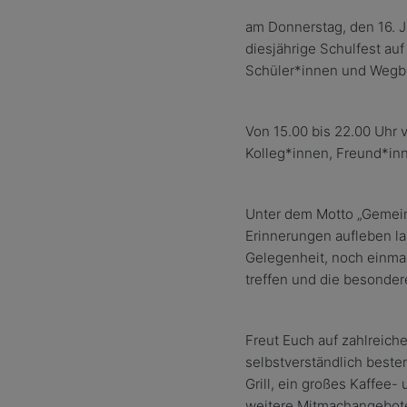
am Donnerstag, den 16. J
diesj
ä
hrige Schulfest a
Sch
ü
ler
*
innen und Wegbe
Von 15.00 bis 22.00 Uhr 
Kolleg
*
innen, Freund*in
Unter dem Motto
„
Gemein
Erinnerungen aufleben 
Gelegenheit, noch einma
treffen und die besonde
Freu
t Euch
auf zahlreiche
selbstverst
ä
ndlich beste
Grill, ein gro
ß
es Kaffee- 
weitere Mitmachangebote