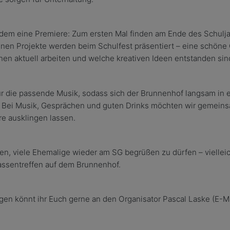
udem eine Premiere: Zum ersten Mal finden am Ende des Schuljah
enen Projekte werden beim Schulfest pr
ä
sentiert
–
eine sch
ö
ne 
nnen aktuell arbeiten und welche kreativen Ideen entstanden sin
ü
r die passende Musik, sodass sich der Brunnenhof langsam in e
 Bei Musik, Gespr
ä
chen und guten Drinks m
ö
chten wir gemeins
re ausklingen lassen.
uen, viele Ehemalige wieder am SG begr
üß
en zu d
ü
rfen
–
viellei
assentreffen auf dem Brunnenhof.
gen k
ö
nn
t ihr Euch
gerne an den Organisator
Pascal Laske (E-M