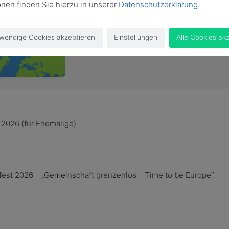
onen finden Sie hierzu in unserer
Datenschutzerklärung
.
wendige Cookies akzeptieren
Einstellungen
Alle Cookies ak
 2026 (f
ü
r
Ehemalige
)
fest 2026
– „
Gemeinschaft grenzenlos
–
Time to be Europe
“