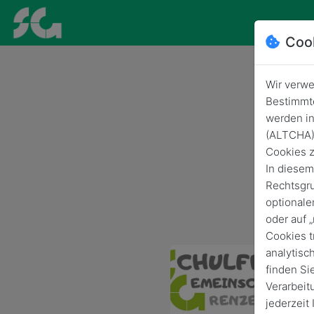
Coo
Wir verwe
Bestimmte
werden in
(ALTCHA) 
Cookies z
S
In diesem
Rechtsgru
optionale
oder auf 
Cookies t
analytisc
finden Si
Verarbeit
jederzeit