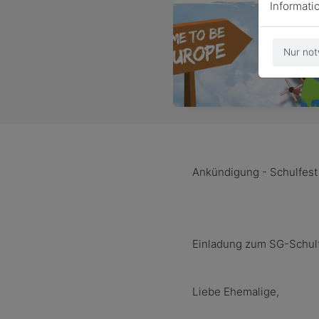
Informati
Nur not
Ank
ü
ndigung - Schulfest
Einladung zum SG-Schul
Liebe Ehemalige,