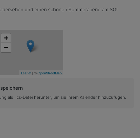
Wiedersehen und einen sch
ö
nen Sommerabend am SG!
+
−
Leaflet
| ©
OpenStreetMap
 speichern
ung als .ics-Datei herunter, um sie Ihrem Kalender hinzuzufügen.