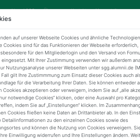
Alumni SGG
Über uns
Kontakt
Veranstaltungen
kies
nden auf unserer Webseite Cookies und ähnliche Technologien
 Cookies sind für das Funktionieren der Webseite erforderlich,
sbesondere für den Mitgliederlogin und den Versand von Formu
Gütersloh
eingesetzt. Mit Ihrer Zustimmung verwenden wir außerdem ana
ur Nutzungsanalyse unserer Webseiten unter sgg.alumnii.de (
chulfest am SG - Time to be Euro
 Fall gilt Ihre Zustimmmung zum Einsatz dieser Cookies auch al
ndlage für die Verarbeitung Ihrer Daten. Sie können entweder a
n Cookies akzeptieren oder verweigern, indem Sie auf „alle akze
16. Juli 2026
von
15:00
22:00
„nur notwendige Cookies“ klicken, oder eine Auswahl pro Katego
reffen, indem Sie auf „Einstellungen“ klicken. Im Zusammenhang
hen Cookies fließen keine Daten an Drittanbieter ab. In den Eins
e Detailinformationen zu den einzelnen Cookies sowie des
Vergangene Vera
ungsortes und können die Nutzung von Cookies verweigern. Si
 Ihre Einwilligung widerrufen und Ihre Einstellungen ändern. Wei